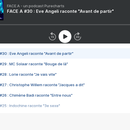
FACE A - un podcast Purecharts
FACE A #30 : Eve Angeli raconte "Avant de partir"
#30 : Eve Angeli raconte "Avant de partir"
#29 : MC Solaar raconte "Bouge de là"
28 : Lorie raconte "Je vais vite"
#27 : Christophe Willem raconte "Jacques a dit"
#26 : Chimène Badi raconte "Entre nous"
#25 : Indochine raconte "3e sexe"
#24 : Zaho raconte "C'est chelou"
#23 : Patrick Bruel raconte "Au café des délices"