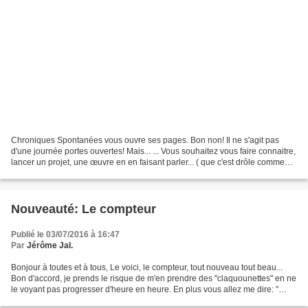
Chroniques Spontanées vous ouvre ses pages. Bon non! Il ne s'agit pas
d'une journée portes ouvertes! Mais... ... Vous souhaitez vous faire connaitre,
lancer un projet, une œuvre en en faisant parler... ( que c'est drôle comme
formulation...) Bref on me...
Nouveauté: Le compteur
Publié le 03/07/2016 à 16:47
Par
Jérôme Jal.
Bonjour à toutes et à tous, Le voici, le compteur, tout nouveau tout beau...
Bon d'accord, je prends le risque de m'en prendre des "claquounettes" en ne
le voyant pas progresser d'heure en heure. En plus vous allez me dire: "
Quel prétentieux, un compteur...