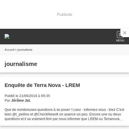
Publicité
MENU
Accueil
» journalisme
journalisme
Enquête de Terra Nova - LREM
Publié le 21/06/2018 à 09:35
Par
Jérôme Jal.
Que de nombreuses questions à se poser ! Lisez - informez-vous - triez C'est
bien @l_peillon et @CheckNewsfr on avance un peu. Encore une ou deux
questions et il va vraiment finir par nous informer que LREM ou Terranova
c'est finalement la même chose,...