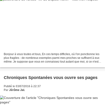
Bonjour à vous toutes et tous, En ces temps difficiles, où l'on ponctionne les
plus fragiles - de nombreux exemples parmi mes proches se suffisent à eux
même. Je suppose que vous en connaissez tout autant que moi, si ce n'est
parfois nous même. J'ai trouvé...
Chroniques Spontanées vous ouvre ses pages
Publié le 03/07/2016 à 22:37
Par
Jérôme Jal.